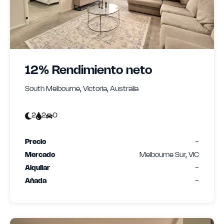
12% Rendimiento neto
South Melbourne, Victoria, Australia
2
2
0
Precio
-
Mercado
Melbourne Sur, VIC
Alquilar
-
Añada
-