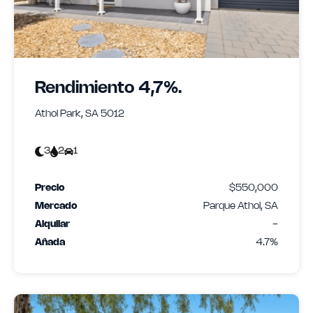
Rendimiento 4,7%.
Athol Park, SA 5012
3
2
1
Precio
$550,000
Mercado
Parque Athol, SA
Alquilar
-
Añada
4.7%