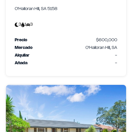
O'Halloran Hill, SA 5158
3
1
3
Precio
$600,000
Mercado
O'Halloran Hill, SA
Alquilar
-
Añada
-